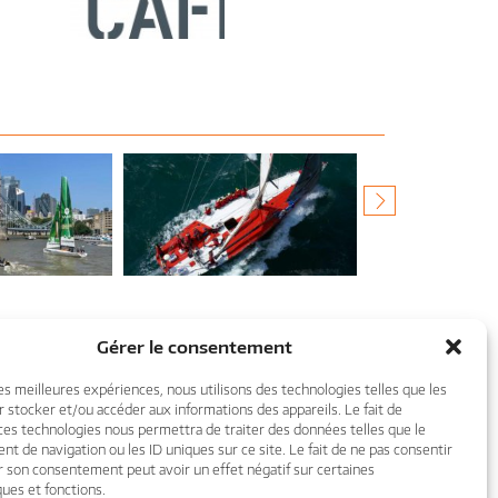
RDV au Salon Nautique International de Paris
→
Gérer le consentement
les meilleures expériences, nous utilisons des technologies telles que les
L, VUSE À
 stocker et/ou accéder aux informations des appareils. Le fait de
LIBERTALIA, UN VOLVO 60
CHÈQUES VAC
llenge Ocean
Contact
REJOINT CHALLENGE OCEAN !
ces technologies nous permettra de traiter des données telles que le
CHALLENGE OCEAN V
 de navigation ou les ID uniques sur ce site. Le fait de ne pas consentir
RESS RELEASE »
LE VOLVO 60 LIBERTALIA, DESSINÉ
UNE CONVENTION AV
VUSE SOUS LE
PAR LAURIE DAVIDSON, A PARTICIPÉ
LUI PERMET D’ACCEP
r son consentement peut avoir un effet négatif sur certaines
IDGE ! CONTACTÉ
SOUS LE NOM DE DJUICE DRAGONS À
DORÉNAVANT LES C
ques et fonctions.
LABORATE GLOBAL,
LA VOLVO OCEAN RACE 2001-2002, LE
VACANCES DE SES CL