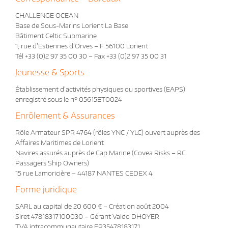
CHALLENGE OCEAN
Base
de S
ous-Marins Lorient La Base
Bâtiment Celtic Subm
arine
1, rue d’Estiennes d’Orv
es – F 56100 Lorient
Tél +33 (0
)2 97 35 0
0 30 – Fax +33 (0)2 97 35 00 31
Jeunesse & Sports
Établissement d’activités physiques ou sportives (EAPS)
enregistré sous le n° 05615ET0024
Enrôlement & Assurances
Rôle Armateur SPR 4764 (rôles YNC / YLC) ouvert auprès des
Affaires Maritimes de Lorient
Navires assurés auprès de Cap Marine (Covea Risks – RC
Passagers Ship Owners)
15 rue Lamoricière – 44187 NANTES CEDEX 4
Forme juridique
SARL au capital de 20 600 € – Création août 2004
Siret 47818317100030 – Gérant Valdo DHOYER
TVA intracommunautaire FR35478183171