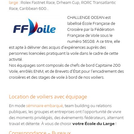
large
: Rolex Fastnet Race, Drheam Cup, RORC Transatlantic
Race, Caribbean 600…
CHALLENGE O
CEAN est
labellisé École Française de
Croisière par la Fédération
Française de Voile sous le
numéro 56S08. A ce titre, elle
est apte à délivrer des acquis d’expériences auprès des
personnes licenciées pratiquant la voile dans le cadre de cette
activité.
Nos
équipages sont composés de chefs de bord Capitaine 200
Voile, enrôlés ENIM, et de Brevets d’État pour l’encadrement des
croisières et des stages de voile à bord de nos voiliers.
Location de voiliers avec équipage
En mode
séminaire embarqué
, team building ou relations
publiques, les groupes et entreprises ont l’opportunité de vivre
des moments privilégiés, des événements fédérateurs, alternant
travail et détente. À vous de choisir
votre École du Large
!
Correspondance – Bureaux