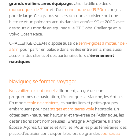
grands voiliers avec équipage.
Une flottille de deux
monocoques de 21 m.
et d’un
monocoque de 19.50m.
conçus
pour le large. Ces grands voiliers de course croisière ont une
histoire et un palmarès acquis dans les années 90 et 2000 avec
des tours du monde en équipage, le BT Global Challenge et la
Volvo Ocean Race.
CHALLENGE OCEAN
dispose aussi de
semi-rigides à moteur de 7
à 8m.
pour partir en balade dans les îles entre amis, mais aussi
accueillir des clients et des partenaires lors d’
événement
nautiques
.
Naviguer, se former, voyager…
Nos voiliers exceptionnels
sillonnent, au gré de leurs
programmes de navigation, l’Atlantique, la Manche, les Antilles…
En mode
école de croisière
, les particuliers et petits groupes
embarquent pour des
stages et croisières voile
habitable. En
côtier, semi-hauturier, hauturier et traversée de l’Atlantique, les
destinations sont nombreuses : Bretagne, Angleterre, Irlande,
Écosse, Açores, Canaries et Antilles. Pour les plus téméraires, des
places d’équipier sont disponibles lors de grandes
courses au