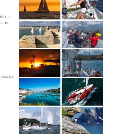
oin de
 sans
ammes de