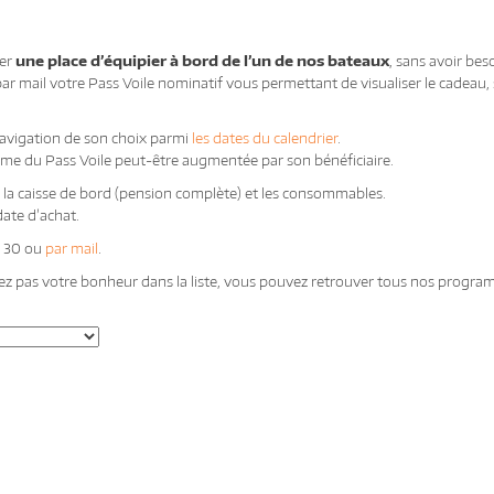
ter
une place d’équipier à bord de l’un de nos bateaux
, sans avoir bes
par mail votre Pass Voile nominatif vous permettant de visualiser le cadeau,
avigation de son choix parmi
les dates du calendrier
.
mme du Pass Voile peut-être augmentée par son bénéficiaire.
la caisse de bord (pension complète) et les consommables.
date d’achat.
0 30 ou
par mail
.
uvez pas votre bonheur dans la liste, vous pouvez retrouver tous nos progr