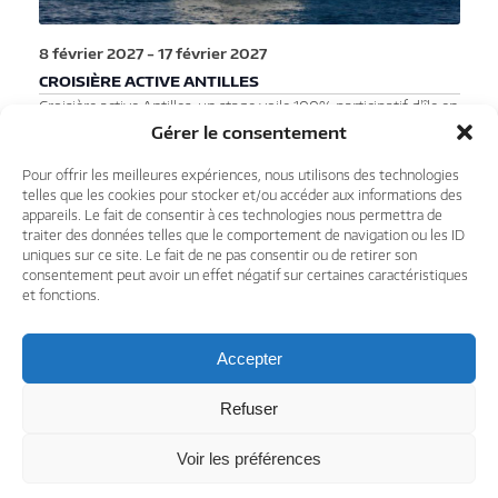
8 février 2027
-
17 février 2027
CROISIÈRE ACTIVE ANTILLES
Croisière active Antilles, un stage voile 100% participatif d'île en
île, à bord d'un voilier avec équipage au mois de janvier. Vous
Gérer le consentement
embarquez comme équipier pour un stage voile de 10 jours au
départ de Pointe à Pitre en Guadeloupe. Au programme de ce
Pour offrir les meilleures expériences, nous utilisons des technologies
stage, une navigation d'île en île. Les temps de navigation
telles que les cookies pour stocker et/ou accéder aux informations des
appareils. Le fait de consentir à ces technologies nous permettra de
varient selon les escales et les…
traiter des données telles que le comportement de navigation ou les ID
Lire la suite »
uniques sur ce site. Le fait de ne pas consentir ou de retirer son
2150€
consentement peut avoir un effet négatif sur certaines caractéristiques
et fonctions.
Accepter
Évènements
Évènements
Aujourd’hui
précédents
suivants
Refuser
Voir les préférences
© 2026 Challenge Ocean