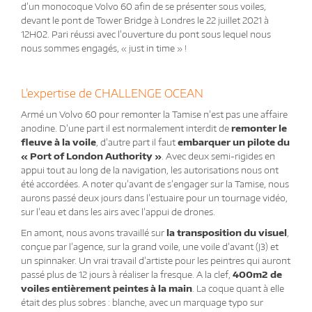
d’un monocoque Volvo 60 afin de se présenter sous voiles,
devant le pont de Tower Bridge à Londres le 22 juillet 2021 à
12H02. Pari réussi avec l’ouverture du pont sous lequel nous
nous sommes engagés, « just in time » !
L’expertise de CHALLENGE OCEAN
Armé un Volvo 60 pour remonter la Tamise n’est pas une affaire
anodine. D’une part il est normalement interdit de
remonter le
fleuve à la voile
, d’autre part il faut
embarquer un pilote du
« Port of London Authority »
. Avec deux semi-rigides en
appui tout au long de la navigation, les autorisations nous ont
été accordées. A noter qu’avant de s’engager sur la Tamise, nous
aurons passé deux jours dans l’estuaire pour un tournage vidéo,
sur l’eau et dans les airs avec l’appui de drones.
En amont, nous avons travaillé sur
la transposition du visuel
,
conçue par l’agence, sur la grand voile, une voile d’avant (J3) et
un spinnaker. Un vrai travail d’artiste pour les peintres qui auront
passé plus de 12 jours à réaliser la fresque. A la clef,
400m2 de
voiles entièrement peintes à la main
. La coque quant à elle
était des plus sobres : blanche, avec un marquage typo sur