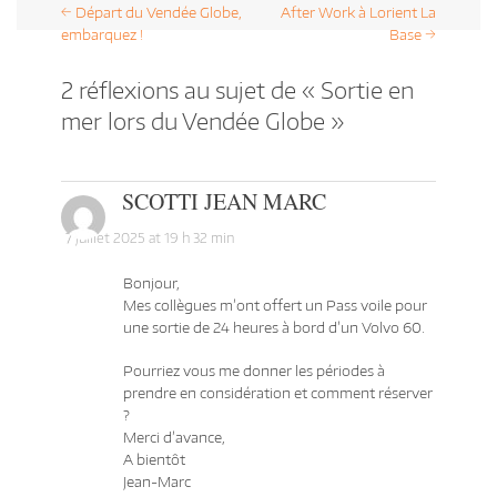
NAVIGATION DANS LES
←
Départ du Vendée Globe,
After Work à Lorient La
embarquez !
Base
→
ARTICLES
2 réflexions au sujet de «
Sortie en
mer lors du Vendée Globe
»
SCOTTI JEAN MARC
7 juillet 2025 at 19 h 32 min
LEADERSHIP INCLUSIF, VOS MANAGERS OU VOTRE CODIR
DÉCROCHENT QUAND ON PARLE ?
Bonjour,
SOR
Mes collègues m’ont offert un Pass voile pour
UX
LEADERSHIP INCLUSIF, VOS MANAGERS OU VOTRE CODIR
OCT
DÉCROCHENT QUAND ON PARLE ? MAIS POUR SUIVRE LE VENDÉE
SAB
une sortie de 24 heures à bord d’un Volvo 60.
GLOBE, LÀ, IL Y AVAIT DU MONDE !… UNE FORMATION « LEADERSHIP
PRI
INCLUSIF » ORCHESTRÉE PAR PIERRE MEISEL CO-FONDATEUR DE
ENT
JOLOKIA À QUI NOUS AVONS RACHETÉ LE VOLVO 60 LIBERTALIA EN
ÉQU
Pourriez vous me donner les périodes à
PLEIN COVID, PIERRE A SU CONCEVOIR CE TYPE D’EXPÉRIENCES
SEM
POUR THALES, SOPRA STERIA, GEOFFREY…
prendre en considération et comment réserver
?
Merci d’avance,
A bientôt
Jean-Marc