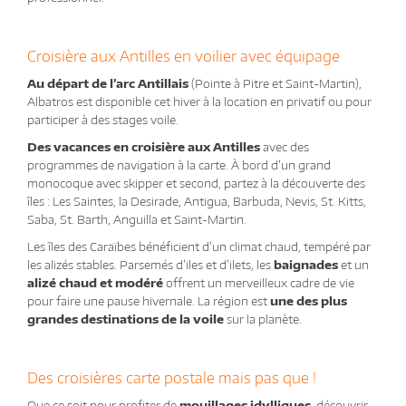
Croisière aux Antilles en voilier avec équipage
Au départ de l’arc Antillais
(Pointe à Pitre et Saint-Martin),
Albatros est disponible cet hiver à la location en privatif ou pour
participer à des stages voile.
Des vacances en croisière aux Antilles
avec des
programmes de navigation à la carte. À bord d’un grand
monocoque avec skipper et second, partez à la découverte des
îles : Les Saintes, la Desirade, Antigua, Barbuda, Nevis, St. Kitts,
Saba, St. Barth, Anguilla et Saint-Martin.
Les îles des Caraïbes bénéficient d’un climat chaud, tempéré par
les alizés stables. Parsemés d’iles et d’ilets, les
baignades
et un
alizé chaud et modéré
offrent un merveilleux cadre de vie
pour faire une pause hivernale. La région est
une des plus
grandes destinations de la voile
sur la planète.
Des croisières carte postale mais pas que !
Que ce soit pour profiter de
mouillages idylliques
, découvrir