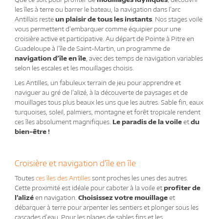
les îles à terre ou barrer le bateau, la navigation dans l’arc
Antillais reste
un plaisir de tous les instants
. Nos stages voile
vous permettent d’embarquer comme équipier pour une
croisière active et participative. Au départ de Pointe à Pitre en
Guadeloupe à l’île de Saint-Martin, un programme de
navigation d’île en île
, avec des temps de navigation variables
selon les escales et les mouillages choisis.
Les Antilles, un fabuleux terrain de jeu pour apprendre et
naviguer au gré de l’alizé, à la découverte de paysages et de
mouillages tous plus beaux les uns que les autres. Sable fin, eaux
turquoises, soleil, palmiers, montagne et forêt tropicale rendent
ces îles absolument magnifiques.
Le paradis de la voile
et
du
bien-être !
Croisière et navigation d’île en île
Toutes
ces îles des Antilles
sont proches les unes des autres.
Cette proximité est idéale pour caboter à la voile et
profiter de
l’alizé
en navigation.
Choisissez votre mouillage
et
débarquer à terre pour arpenter les sentiers et plonger sous les
cascades d’eau. Pour les plages de sables fins et les