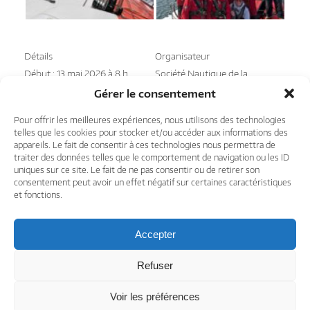
Détails
Organisateur
Début :
13 mai 2026 à 8 h
Société Nautique de la
00 min
Trinité-sur-mer
Gérer le consentement
Fin :
17 mai 2026 à 17 h 00
Voir le site Organisateur
min
Pour offrir les meilleures expériences, nous utilisons des technologies
Prix :
2450€
telles que les cookies pour stocker et/ou accéder aux informations des
Catégorie d’Évènement:
appareils. Le fait de consentir à ces technologies nous permettra de
Course au Large
traiter des données telles que le comportement de navigation ou les ID
Site :
https://www.snt-
uniques sur ce site. Le fait de ne pas consentir ou de retirer son
consentement peut avoir un effet négatif sur certaines caractéristiques
voile.org/
et fonctions.
Event Navigation
Équipier en course sur le Tour
24H en mer à bord d’un voilier
Accepter
de Belle-Ile
de course
Refuser
Voir les préférences
© 2026 Challenge Ocean