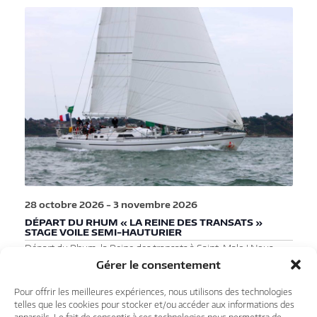
28 octobre 2026
-
3 novembre 2026
DÉPART DU RHUM « LA REINE DES TRANSATS »
STAGE VOILE SEMI-HAUTURIER
Départ du Rhum, la Reine des transats à Saint-Malo ! Nous
organisons à cette occasion un stage FFVoile semi-hauturier
Gérer le consentement
avec un embarquement au départ de Lorient. Ce sera à bord de
l'un de nos Challenge 67, monocoques de 21 mètres skippé par
Pour offrir les meilleures expériences, nous utilisons des technologies
deux marins professionnels. Au total, 500 milles de navigation
telles que les cookies pour stocker et/ou accéder aux informations des