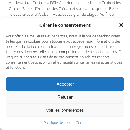
Au départ du Port de la BSM à Lorient, cap sur l’Ile de Groix et les
Grands Sables, l’Archipel des Glénan et son eau turquoise, Belle
Ile et sa citadelle Vauban, Houat et sa grande plage… Au fil de
l’eau, invité ou équipier, chacun participe à la bonne marche du
Gérer le consentement
navire, pour des navigations et des escales, en toute liberté !
Pour connaitre les prochaines
sorties en mer à la journée
et les
Pour offrir les meilleures expériences, nous utilisons des technologies
week-end voile
.
telles que les cookies pour stocker et/ou accéder aux informations des
appareils. Le fait de consentir à ces technologies nous permettra de
traiter des données telles que le comportement de navigation ou les ID
uniques sur ce site. Le fait de ne pas consentir ou de retirer son
consentement peut avoir un effet négatif sur certaines caractéristiques
et fonctions.
© 2026 Challenge Ocean
Accepter
Terms of Sales
Terms
Challenge Ocean
Contact
Refuser
Voir les préférences
Politique de cookies
Terms